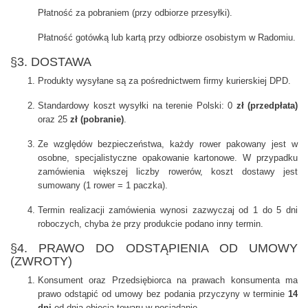
Płatność za pobraniem (przy odbiorze przesyłki).
Płatność gotówką lub kartą przy odbiorze osobistym w Radomiu.
§3. DOSTAWA
Produkty wysyłane są za pośrednictwem firmy kurierskiej DPD.
Standardowy koszt wysyłki na terenie Polski: 0
zł (przedpłata)
oraz 25
zł (pobranie)
.
Ze względów bezpieczeństwa, każdy rower pakowany jest w
osobne, specjalistyczne opakowanie kartonowe. W przypadku
zamówienia większej liczby rowerów, koszt dostawy jest
sumowany (1 rower = 1 paczka).
Termin realizacji zamówienia wynosi zazwyczaj od 1 do 5 dni
roboczych, chyba że przy produkcie podano inny termin.
§4. PRAWO DO ODSTĄPIENIA OD UMOWY
(ZWROTY)
Konsument oraz Przedsiębiorca na prawach konsumenta ma
prawo odstąpić od umowy bez podania przyczyny w terminie
14
dni
od dnia objęcia towaru w posiadanie.