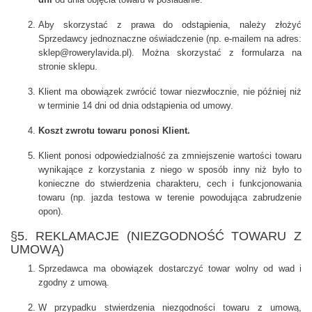
Aby skorzystać z prawa do odstąpienia, należy złożyć
Sprzedawcy jednoznaczne oświadczenie (np. e-mailem na adres:
sklep@rowerylavida.pl). Można skorzystać z formularza na
stronie sklepu.
Klient ma obowiązek zwrócić towar niezwłocznie, nie później niż
w terminie 14 dni od dnia odstąpienia od umowy.
Koszt zwrotu towaru ponosi Klient.
Klient ponosi odpowiedzialność za zmniejszenie wartości towaru
wynikające z korzystania z niego w sposób inny niż było to
konieczne do stwierdzenia charakteru, cech i funkcjonowania
towaru (np. jazda testowa w terenie powodująca zabrudzenie
opon).
§5. REKLAMACJE (NIEZGODNOŚĆ TOWARU Z
UMOWĄ)
Sprzedawca ma obowiązek dostarczyć towar wolny od wad i
zgodny z umową.
W przypadku stwierdzenia niezgodności towaru z umową,