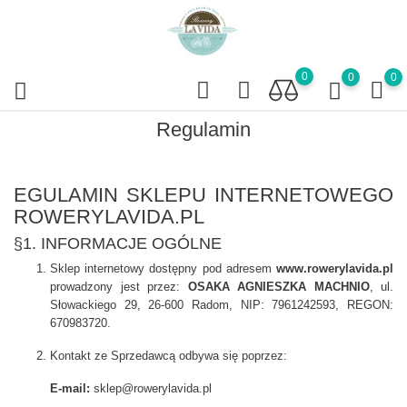
0
0
0
Regulamin
EGULAMIN SKLEPU INTERNETOWEGO
ROWERYLAVIDA.PL
§1. INFORMACJE OGÓLNE
Sklep internetowy dostępny pod adresem
www.rowerylavida.pl
prowadzony jest przez:
OSAKA AGNIESZKA MACHNIO
, ul.
Słowackiego 29, 26-600 Radom, NIP: 7961242593, REGON:
670983720.
Kontakt ze Sprzedawcą odbywa się poprzez:
E-mail:
sklep@rowerylavida.pl