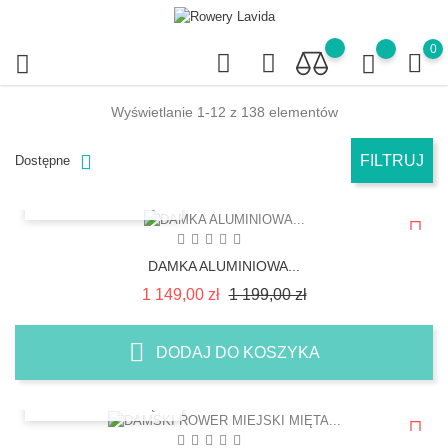
0
Wyświetlanie 1-12 z 138 elementów
FILTRUJ
Dostępne
SZYBKI PODGLĄD
DAMKA ALUMINIOWA...
Cena
Cena
1 149,00 zł
1 199,00 zł
regularna
DODAJ DO KOSZYKA
SZYBKI PODGLĄD