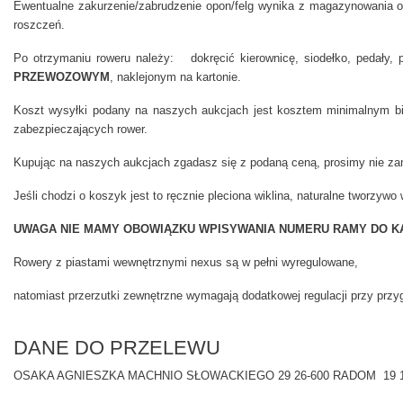
Ewentualne zakurzenie/zabrudzenie opon/felg wynika z magazynowania or
roszczeń.
Po otrzymaniu roweru należy: dokręcić kierownicę, siodełko, pedały,
PRZEWOZOWYM
, naklejonym na kartonie.
Koszt wysyłki podany na naszych aukcjach jest kosztem minimalnym bio
zabezpieczających rower.
Kupując na naszych aukcjach zgadasz się z podaną ceną, prosimy nie zan
Jeśli chodzi o koszyk jest to ręcznie pleciona wiklina, naturalne tworzy
UWAGA NIE MAMY OBOWIĄZKU WPISYWANIA NUMERU RAMY DO KA
Rowery z piastami wewnętrznymi nexus są w pełni wyregulowane,
natomiast przerzutki zewnętrzne wymagają dodatkowej regulacji przy przy
DANE DO PRZELEWU
OSAKA AGNIESZKA MACHNIO SŁOWACKIEGO 29 26-600 RADOM 19 124