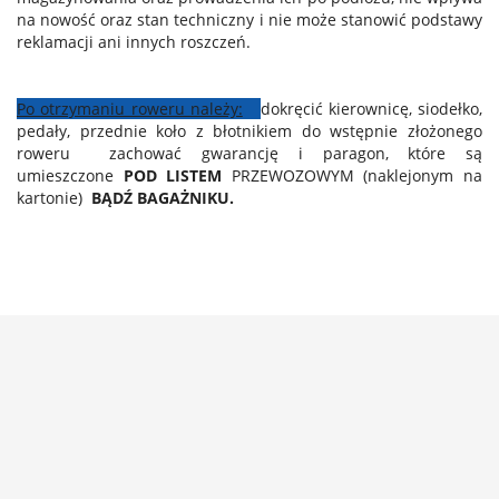
na nowość oraz stan techniczny i nie może stanowić podstawy
reklamacji ani innych roszczeń.
Po otrzymaniu roweru należy:
dokręcić kierownicę, siodełko,
pedały, przednie koło z błotnikiem do wstępnie złożonego
roweru zachować gwarancję i paragon, które są
umieszczone
POD LISTEM
PRZEWOZOWYM
(naklejonym na
kartonie)
BĄDŹ BAGAŻNIKU.



