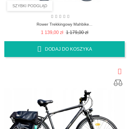
SZYBKI PODGLĄD
Rower Trekkingowy Mahbike...
Cena
Cena
1 139,00 zł
1 179,00 zł
regularna
DODAJ DO KOSZYKA