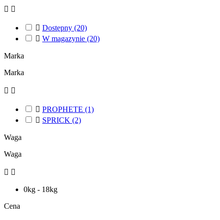



Dostępny
(20)

W magazynie
(20)
Marka
Marka



PROPHETE
(1)

SPRICK
(2)
Waga
Waga


0kg - 18kg
Cena