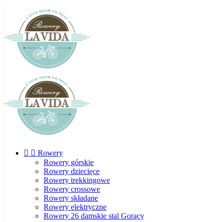


Rowery
Rowery górskie
Rowery dziecięce
Rowery trekkingowe
Rowery crossowe
Rowery składane
Rowery elektryczne
Rowery 26 damskie stal
Gorący