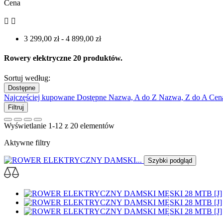
Cena


3 299,00 zł - 4 899,00 zł
Rowery elektryczne
20 produktów.
Sortuj według:
Dostępne
Najczęściej kupowane
Dostępne
Nazwa, A do Z
Nazwa, Z do A
Cen
Filtruj
Wyświetlanie 1-12 z 20 elementów
Aktywne filtry
Szybki podgląd