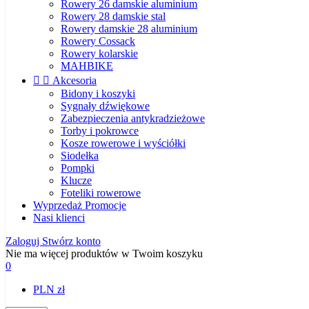
Rowery 26 damskie aluminium
Rowery 28 damskie stal
Rowery damskie 28 aluminium
Rowery Cossack
Rowery kolarskie
MAHBIKE


Akcesoria
Bidony i koszyki
Sygnały dźwiękowe
Zabezpieczenia antykradzieżowe
Torby i pokrowce
Kosze rowerowe i wyściółki
Siodełka
Pompki
Klucze
Foteliki rowerowe
Wyprzedaż
Promocje
Nasi klienci
Zaloguj
Stwórz konto
Nie ma więcej produktów w Twoim koszyku
0
PLN zł