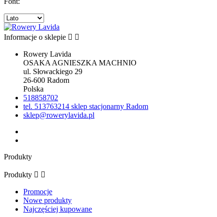
Font:
Informacje o sklepie


Rowery Lavida
OSAKA AGNIESZKA MACHNIO
ul. Słowackiego 29
26-600 Radom
Polska
518858702
tel. 513763214 sklep stacjonarny Radom
sklep@rowerylavida.pl
Produkty
Produkty


Promocje
Nowe produkty
Najczęściej kupowane