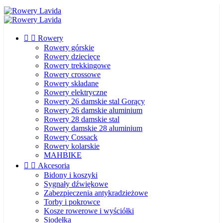


Rowery
Rowery górskie
Rowery dziecięce
Rowery trekkingowe
Rowery crossowe
Rowery składane
Rowery elektryczne
Rowery 26 damskie stal
Gorący
Rowery 26 damskie aluminium
Rowery 28 damskie stal
Rowery damskie 28 aluminium
Rowery Cossack
Rowery kolarskie
MAHBIKE


Akcesoria
Bidony i koszyki
Sygnały dźwiękowe
Zabezpieczenia antykradzieżowe
Torby i pokrowce
Kosze rowerowe i wyściółki
Siodełka