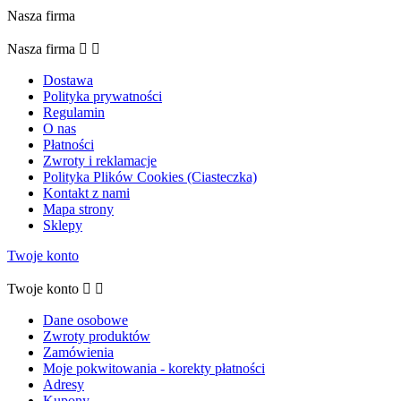
Nasza firma
Nasza firma


Dostawa
Polityka prywatności
Regulamin
O nas
Płatności
Zwroty i reklamacje
Polityka Plików Cookies (Ciasteczka)
Kontakt z nami
Mapa strony
Sklepy
Twoje konto
Twoje konto


Dane osobowe
Zwroty produktów
Zamówienia
Moje pokwitowania - korekty płatności
Adresy
Kupony