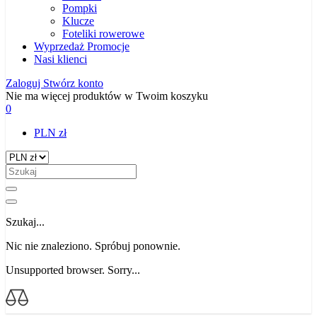
Pompki
Klucze
Foteliki rowerowe
Wyprzedaż
Promocje
Nasi klienci
Zaloguj
Stwórz konto
Nie ma więcej produktów w Twoim koszyku
0
PLN zł
Szukaj...
Nic nie znaleziono. Spróbuj ponownie.
Unsupported browser. Sorry...