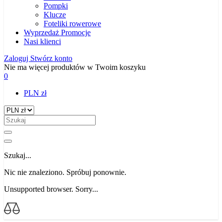
Pompki
Klucze
Foteliki rowerowe
Wyprzedaż
Promocje
Nasi klienci
Zaloguj
Stwórz konto
Nie ma więcej produktów w Twoim koszyku
0
PLN zł
Szukaj...
Nic nie znaleziono. Spróbuj ponownie.
Unsupported browser. Sorry...