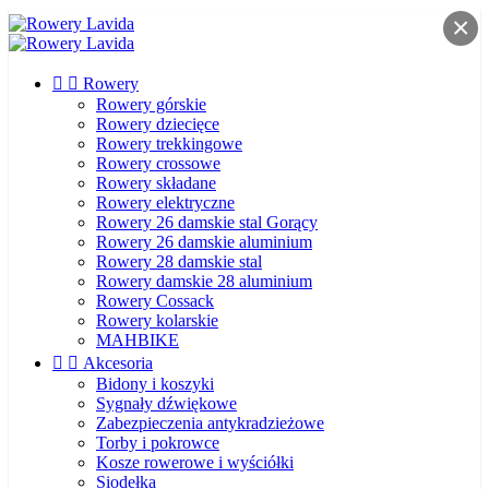


Rowery
Rowery górskie
Rowery dziecięce
Rowery trekkingowe
Rowery crossowe
Rowery składane
Rowery elektryczne
Rowery 26 damskie stal
Gorący
Rowery 26 damskie aluminium
Rowery 28 damskie stal
Rowery damskie 28 aluminium
Rowery Cossack
Rowery kolarskie
MAHBIKE


Akcesoria
Bidony i koszyki
Sygnały dźwiękowe
Zabezpieczenia antykradzieżowe
Torby i pokrowce
Kosze rowerowe i wyściółki
Siodełka