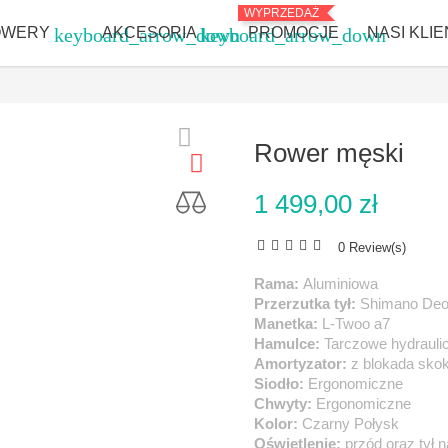
WYPRZEDAŻ
OWERY
keyboard_arrow_down
AKCESORIA
keyboard_arrow_down
PROMOCJE
NASI KLIE
Rower męski
1 499,00 zł
0 Review(s)
Rama:
Aluminiowa
Przerzutka tył:
Shimano Deo
Manetka:
L-Twoo a7
Hamulce:
Tarczowe hydrauli
Amortyzator:
z blokada sko
Siodło:
Ergonomiczne
Chwyty:
Ergonomiczne
Kolor:
Czarny Połysk
Oświetlenie:
przód oraz tył n