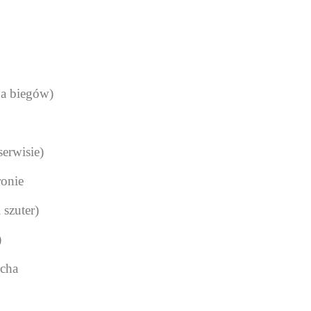
a biegów)
erwisie)
ronie
 szuter)
)
ucha