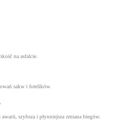
kość na asfalcie.
owań sakw i fotelików.
?
warii, szybsza i płynniejsza zmiana biegów.