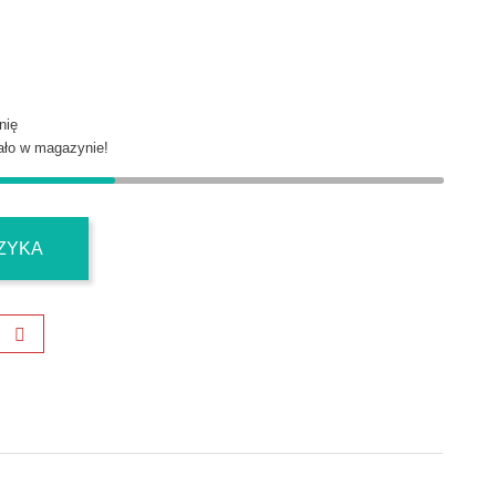
nię
ło w magazynie!
ZYKA