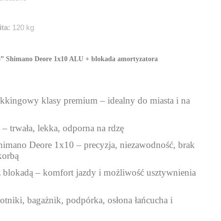
ta:
120 kg
” Shimano Deore 1x10 ALU + blokada amortyzatora
ekkingowy klasy premium – idealny do miasta i na
– trwała, lekka, odporna na rdzę
imano Deore 1x10 – precyzja, niezawodność, brak
korbą
z blokadą – komfort jazdy i możliwość usztywnienia
otniki, bagażnik, podpórka, osłona łańcucha i