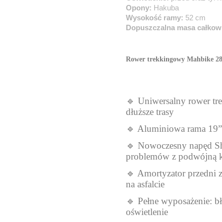
Opony:
Hakuba
Wysokość ramy:
52 cm
Dopuszczalna masa całkowi
Rower trekkingowy Mahbike 28
🔹 Uniwersalny rower tr
dłuższe trasy
🔹 Aluminiowa rama 19” 
🔹 Nowoczesny napęd Sh
problemów z podwójną 
🔹 Amortyzator przedni 
na asfalcie
🔹 Pełne wyposażenie: bł
oświetlenie