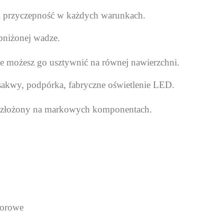
 i przyczepność w każdych warunkach.
bniżonej wadze.
le możesz go usztywnić na równej nawierzchni.
 sakwy, podpórka, fabryczne oświetlenie LED.
i złożony na markowych komponentach.
morowe