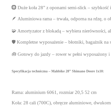
🛞 Duże koła 28” z oponami semi-slick – szybkość
🪶 Aluminiowa rama – trwała, odporna na rdzę, o o
🧩 Amortyzator z blokadą – wybiera nierówności, a
🛡️ Kompletne wyposażenie – błotniki, bagażnik na
🧰 Gotowy do jazdy – rower w pełni wyposażony 
Specyfikacja techniczna – Mahbike 28” Shimano Deore 1x10:
Rama: aluminium 6061, rozmiar 20,5 52 cm
Koła: 28 cali (700C), obręcze aluminiowe, dwuko