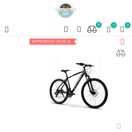
0
0
0
WYPRZEDAŻ!
-80,00 ZŁ