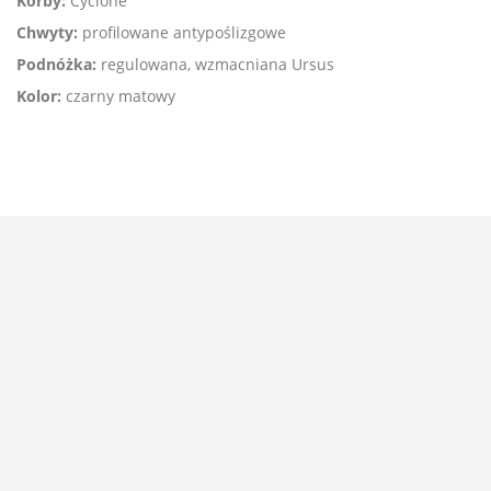
Korby:
Cyclone
Chwyty:
profilowane antypoślizgowe
Podnóżka:
regulowana, wzmacniana Ursus
Kolor:
czarny matowy




