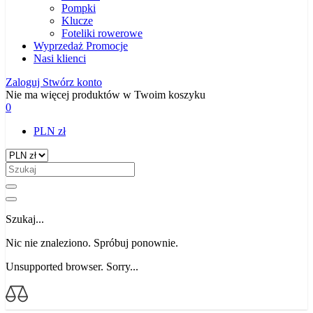
Pompki
Klucze
Foteliki rowerowe
Wyprzedaż
Promocje
Nasi klienci
Zaloguj
Stwórz konto
Nie ma więcej produktów w Twoim koszyku
0
PLN zł
Szukaj...
Nic nie znaleziono. Spróbuj ponownie.
Unsupported browser. Sorry...