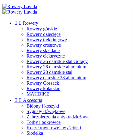


Rowery
Rowery górskie
Rowery dziecięce
Rowery trekkingowe
Rowery crossowe
Rowery składane
Rowery elektryczne
Rowery 26 damskie stal
Gorący
Rowery 26 damskie aluminium
Rowery 28 damskie stal
Rowery damskie 28 aluminium
Rowery Cossack
Rowery kolarskie
MAHBIKE


Akcesoria
Bidony i koszyki
Sygnały dźwiękowe
Zabezpieczenia antykradzieżowe
Torby i pokrowce
Kosze rowerowe i wyściółki
Siodełka