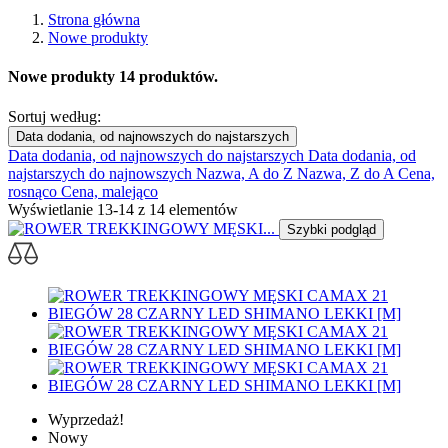
Strona główna
Nowe produkty
Nowe produkty
14 produktów.
Sortuj według:
Data dodania, od najnowszych do najstarszych
Data dodania, od najnowszych do najstarszych
Data dodania, od
najstarszych do najnowszych
Nazwa, A do Z
Nazwa, Z do A
Cena,
rosnąco
Cena, malejąco
Wyświetlanie 13-14 z 14 elementów
Szybki podgląd
Wyprzedaż!
Nowy